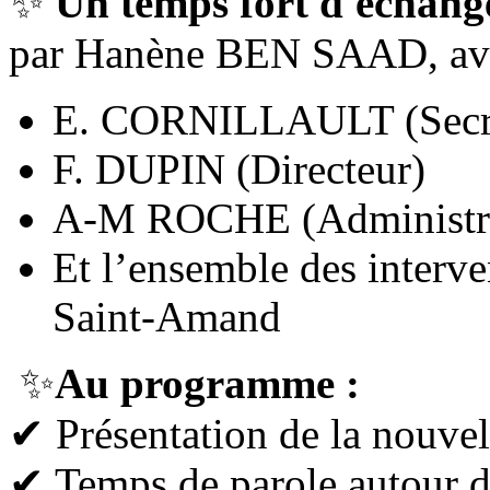
✨
Un temps fort d'échang
par Hanène BEN SAAD, ave
E. CORNILLAULT (Secré
F. DUPIN (Directeur)
A-M ROCHE (Administra
Et l’ensemble des interve
Saint-Amand
✨
Au programme :
✔ Présentation de la nouvel
✔ Temps de parole autour des