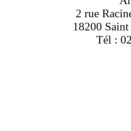
An
2 rue Racin
18200 Sain
Tél : 0