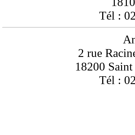
1810
Tél : 0
An
2 rue Racin
18200 Sain
Tél : 0