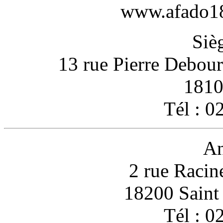
www.afado18-
Sièg
13 rue Pierre Debou
1810
Tél : 0
An
2 rue Racin
18200 Sain
Tél : 0