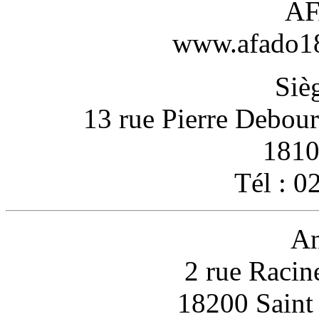
AF
www.afado18-
Sièg
13 rue Pierre Debou
1810
Tél : 0
An
2 rue Racin
18200 Sain